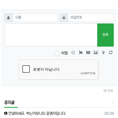
댓글쓰기
필수
필수
이름
비밀번호
등록
비밀
이모티콘
폰트어썸
동영상
이미지
지도
새 
목록
공지글
등록일
안녕하세요. 박닌커뮤니티 운영자입니다.
06.09