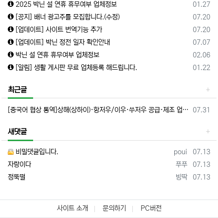
등록일
2025 박닌 설 연휴 휴무여부 업체정보
01.27
등록일
[공지] 배너 광고주를 모집합니다.(수정)
07.20
등록일
[업데이트] 사이트 번역기능 추가
07.20
등록일
[업데이트] 박닌 정전 일자 확인안내
07.07
등록일
박닌 설 연휴 휴무여부 업체정보
02.06
등록일
[알림] 생활 게시판 무료 업체등록 해드립니다.
01.22
최근글
등록일
[중국어 협상 통역]상해(상하이)·항저우/이우·쑤저우 공급·제조 업체,공장 미팅 & 전시회 한중 원어민 프리랜서 비즈니스 통역사
07.31
새댓글
등록자
등록일
비밀댓글입니다.
poui
07.13
등록자
등록일
자랑이다
푸푸
07.13
등록자
등록일
정뚝떨
빙딱
07.13
사이트 소개
문의하기
PC버전