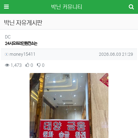
메뉴
박닌 커뮤니티
박닌 자유게시판
분류
DC
24시오프라인환전소는
작성자 정보
작성
작성일
money15411
2026.06.03 21:29
컨텐츠 정보
조회
추천
비추천
1,473
0
0
본문