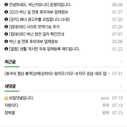
등록일
안녕하세요. 박닌커뮤니티 운영자입니다.
06.09
등록일
2025 박닌 설 연휴 휴무여부 업체정보
01.27
등록일
[공지] 배너 광고주를 모집합니다.(수정)
07.20
등록일
[업데이트] 사이트 번역기능 추가
07.20
등록일
[업데이트] 박닌 정전 일자 확인안내
07.07
등록일
박닌 설 연휴 휴무여부 업체정보
02.06
등록일
[알림] 생활 게시판 무료 업체등록 해드립니다.
01.22
최근글
등록일
[중국어 협상 통역]상해(상하이)·항저우/이우·쑤저우 공급·제조 업체,공장 미팅 & 전시회 한중 원어민 프리랜서 비즈니스 통역사
07.31
새댓글
등록자
등록일
비밀댓글입니다.
poui
07.13
등록자
등록일
자랑이다
푸푸
07.13
등록자
등록일
정뚝떨
빙딱
07.13