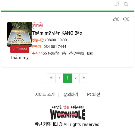
게시물 정
게시판
0
0
추천
비추천
상태
영업중
Thẩm mỹ viện KANG Bắc
영업시간
: 08;00-19:00
연락처
: 034 551 7444
VIETNAM
주소
:
455 Nguyễn Trãi- Võ Cường - Bac Ninh
Thẩm mỹ viện KANG Bắc Ninh
(current)
1
사이트 소개
문의하기
PC버전
박닌 커뮤니티
All rights reserved.