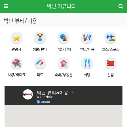
메뉴
박닌 커뮤니티
박닌 뷰티/미용
관광지
생활/편의
의류/잡화
뷰티/미용
헬스/스포츠
차량/바이크
의료
숙박/부동산
식당
산업