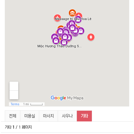
박닌 뷰티/미용 분류 목록
현재 분류
전체
미용실
마사지
사우나
기타
기타
1
/ 1 페이지