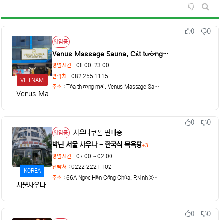
비추천순 
게시판
0
0
추천
비추천
상태
영업중
Venus Massage Sauna, Cát tường…
영업시간
: 08:00-23:00
연락처
: 082 255 1115
VIETNAM
주소
:
Tòa thương mại, Venus Massage Sauna, Cát tường Eco
Venus Massage Sauna
0
0
추천
비추천
상태
사우나쿠폰 판매중
영업중
박닌 서울 사우나 - 한국식 목욕탕
3
댓글
영업시간
: 07:00 ~ 02:00
연락처
: 0222 2221 102
KOREA
주소
:
66A Ngọc Hân Công Chúa, P.Ninh Xá, Bắc Ninh
서울사우나
0
0
추천
비추천