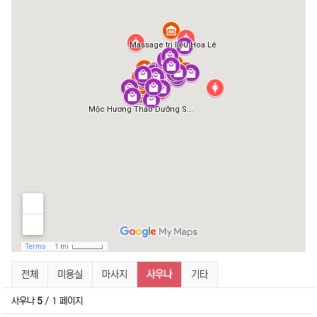
박닌 뷰티/미용 분류 목록
현재 분류
전체
미용실
마사지
사우나
기타
사우나
5
/ 1 페이지