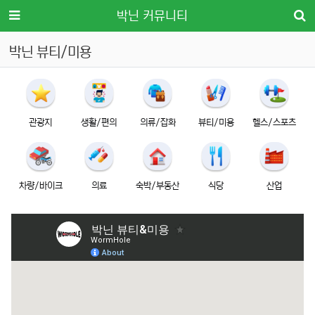
메뉴
박닌 커뮤니티
박닌 뷰티/미용
관광지
생활/편의
의류/잡화
뷰티/미용
헬스/스포츠
차량/바이크
의료
숙박/부동산
식당
산업