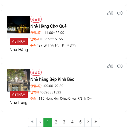
0
0
추천
비추천
상태
영업중
Nhà Hàng Chợ Quê
영업시간
: 11:00- 22:00
연락처
: 036.955.5155
VIETNAM
주소
:
27 Lý Thái Tổ, TP Từ Sơn
Nhà Hàng Chợ Quê
0
0
추천
비추천
상태
영업중
Nhà hàng Bếp Kinh Bắc
영업시간
: 09:00-22:30
연락처
: 0828331333
VIETNAM
주소
:
115 Ngọc Hân Công Chúa, P.Ninh Xá, Bắc Ninh
Nhà hàng Bếp Kinh Bắc
(current)
(next)
(last)
1
2
3
4
5