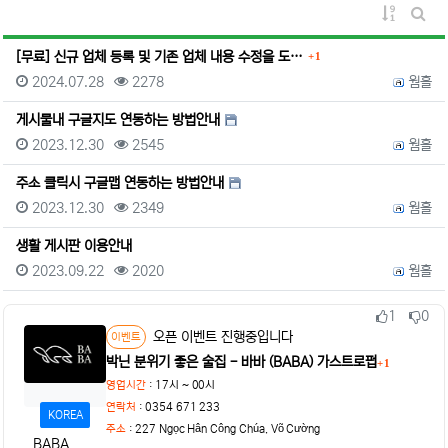
게시물 정
게시판
댓글
[무료] 신규 업체 등록 및 기존 업체 내용 수정을 도…
1
등록일
조회
등록자
2024.07.28
2278
웜홀
게시물내 구글지도 연동하는 방법안내
등록일
조회
등록자
2023.12.30
2545
웜홀
주소 클릭시 구글맵 연동하는 방법안내
등록일
조회
등록자
2023.12.30
2349
웜홀
생활 게시판 이용안내
등록일
조회
등록자
2023.09.22
2020
웜홀
1
0
추천
비추천
상태
오픈 이벤트 진행중입니다
이벤트
박닌 분위기 좋은 술집 - 바바 (BABA) 가스트로펍
1
댓글
영업시간
: 17시 ~ 00시
연락처
: 0354 671 233
KOREA
주소
:
227 Ngọc Hân Công Chúa, Võ Cường
BABA