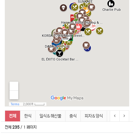
박닌 맛집 (Nhà hàng Bắc Ninh) 분류 목록
이전 분류
다음 
전체
한식
일식＆해산물
중식
피자＆양식
치킨＆햄버거
전체
235
/ 1 페이지