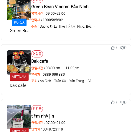
Green Bean Vincom Bắc Ninh
영업시간
: 09:00-22:00
연락처
: 1900585802
KOREA
주소
:
Duong Đ. Lý Thái Tổ, Đại Phúc, Bắc Ninh,
Green Bean
0
0
추천
비추천
상태
영업중
Dak cafe
영업시간
: 08:00 am -- 11:00pm
연락처
: 0889 666 886
VIETNAM
주소
:
An Bình - Trần Xá - Yên Trung - Bắc Ninh
Dak cafe
0
0
추천
비추천
상태
영업중
tiệm nhà jin
영업시간
: 07:00-21:00
연락처
: 0348723119
VIETNAM