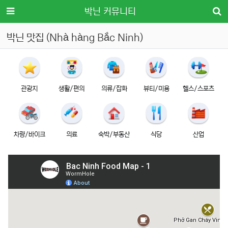
메뉴
박닌 커뮤니티
박닌 맛집 (Nhà hàng Bắc Ninh)
관광지
생활/편의
의류/잡화
뷰티/미용
헬스/스포츠
차량/바이크
의료
숙박/부동산
식당
산업