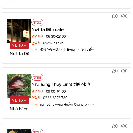
0
0
추천
비추천
상태
영업중
Nơi Ta Đến cafe
영업시간
: 06:30-23:00
연락처
: 0989851676
VIETNAM
주소
:
4X64+GMQ, Đình Bảng, Từ Sơn, Bắc Ninh, Vietnam
Nơi Ta Đến
0
0
추천
비추천
상태
영업중
Nhà hàng Thùy Linh( 튀링 식당)
영업시간
: 09:00-01:00
연락처
: 0222 3822 780
VIETNAM
주소
:
ngõ 50, đường Huyền Quang, phường Ninh Xá, thành p
Nhà hàng Thùy Linh
0
0
추천
비추천
상태
영업중