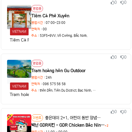
0
0
추천
비추천
상태
영업중
Tiệm Cà Phê Xuyên
영업시간
: 07:00-23:00
연락처
: 00
VIETNAM
주소
:
53F5+9VV, Võ Cường, Bắc Ninh,
Tiệm Cà Phê Xuyên
0
0
추천
비추천
상태
영업중
Trạm hoàng hôn Gu Outdoor
영업시간
: 24h
연락처
: 096 575 56 58
VIETNAM
주소
:
thôn Dền, Tiên Du District, Bac Ninh, Vietnam
Trạm hoàng hôn Gu Outdoor
0
0
추천
비추천
상태
좋은데이 2+1, 어린이 동반 양념 감자튀김 서비스, 할인 쿠폰 제공
이벤트
박닌 GDR치킨 - GDR Chicken Bắc Nin…
2
댓글
영업시간
: 11:00 ~ 00:00