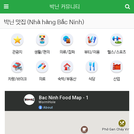
메뉴
박닌 커뮤니티
박닌 맛집 (Nhà hàng Bắc Ninh)
관광지
생활/편의
의류/잡화
뷰티/미용
헬스/스포츠
차량/바이크
의료
숙박/부동산
식당
산업