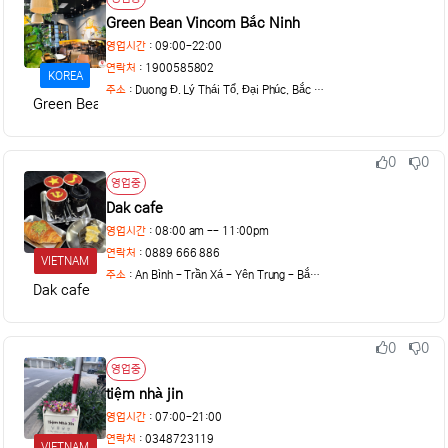
Green Bean Vincom Bắc Ninh
영업시간
: 09:00-22:00
연락처
: 1900585802
KOREA
주소
:
Duong Đ. Lý Thái Tổ, Đại Phúc, Bắc Ninh,
Green Bean
0
0
추천
비추천
상태
영업중
Dak cafe
영업시간
: 08:00 am -- 11:00pm
연락처
: 0889 666 886
VIETNAM
주소
:
An Bình - Trần Xá - Yên Trung - Bắc Ninh
Dak cafe
0
0
추천
비추천
상태
영업중
tiệm nhà jin
영업시간
: 07:00-21:00
연락처
: 0348723119
VIETNAM