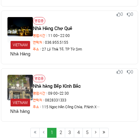
0
0
추천
비추천
상태
영업중
Nhà Hàng Chợ Quê
영업시간
: 11:00- 22:00
연락처
: 036.955.5155
VIETNAM
주소
:
27 Lý Thái Tổ, TP Từ Sơn
Nhà Hàng Chợ Quê
0
0
추천
비추천
상태
영업중
Nhà hàng Bếp Kinh Bắc
영업시간
: 09:00-22:30
연락처
: 0828331333
VIETNAM
주소
:
115 Ngọc Hân Công Chúa, P.Ninh Xá, Bắc Ninh
Nhà hàng Bếp Kinh Bắc
(current)
(next)
(last)
1
2
3
4
5