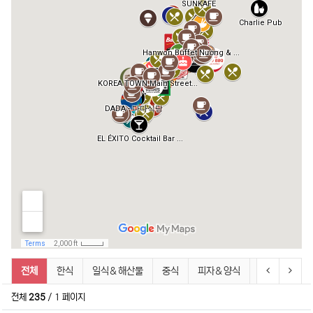
박닌 맛집 (Nhà hàng Bắc Ninh) 분류 목록
이전 분류
다음 
전체
한식
일식＆해산물
중식
피자＆양식
치킨＆햄버거
전체
235
/ 1 페이지