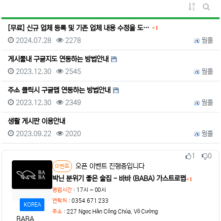
게시물 정
게시판
댓글
[무료] 신규 업체 등록 및 기존 업체 내용 수정을 도…
1
등록일
조회
등록자
2024.07.28
2278
웜홀
게시물내 구글지도 연동하는 방법안내
등록일
조회
등록자
2023.12.30
2545
웜홀
주소 클릭시 구글맵 연동하는 방법안내
등록일
조회
등록자
2023.12.30
2349
웜홀
생활 게시판 이용안내
등록일
조회
등록자
2023.09.22
2020
웜홀
1
0
추천
비추천
상태
오픈 이벤트 진행중입니다
이벤트
박닌 분위기 좋은 술집 - 바바 (BABA) 가스트로펍
1
댓글
영업시간
: 17시 ~ 00시
연락처
: 0354 671 233
KOREA
주소
:
227 Ngọc Hân Công Chúa, Võ Cường
BABA