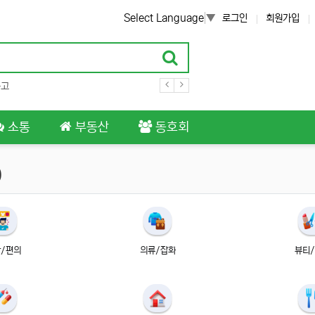
Select Language
▼
로그인
회원가입
중고
소통
부동산
동호회
)
/편의
의류/잡화
뷰티