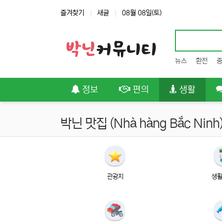
상단 네비
즐겨찾기
새글
08월 08일(토)
뉴스
환전
메인 메뉴
정보
편의
생활
박닌 맛집 (Nhà hàng Bắc Ninh
관광지
생활