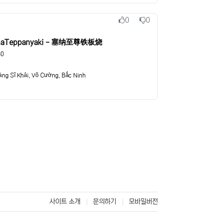
0
0
추천
비추천
nnaTeppanyaki - 塞纳至尊铁板烧
30
ng Sĩ Khải, Võ Cường, Bắc Ninh
ki
st)
사이트 소개
문의하기
모바일버전