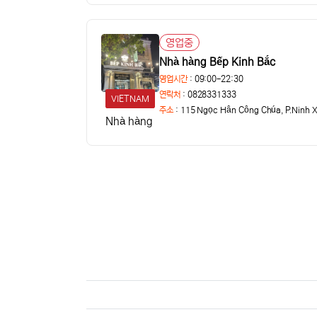
영업중
상태
Nhà hàng Bếp Kinh Bắc
영업시간
: 09:00-22:30
연락처
: 0828331333
VIETNAM
주소
:
115 Ngọc Hân Công Chúa, P.Ninh X
Nhà hàng Bếp Kinh Bắc