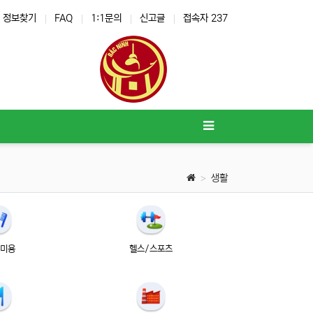
정보찾기
FAQ
1:1문의
신고글
접속자 237
생활
/미용
헬스/스포츠