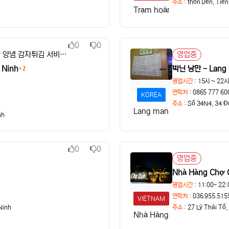
주소
:
thôn Dền, Tiên
Trạm hoàng hôn Gu Outdo
0
0
추천
비추천
좋은데이 2+1, 어린이 동반 양념 감자튀김 서비스, 할인 쿠폰 제공
영업중
상태
 Ninh
박닌 낭만 - Lang
2
영업시간
: 15시 ~ 22
연락처
: 0865 777 60
KOREA
주소
:
Số 34N4, 34 Đ
Lang man
nh
0
0
추천
비추천
영업중
상태
Nhà Hàng Chợ 
영업시간
: 11:00- 22:
연락처
: 036.955.515
VIETNAM
Ninh
주소
:
27 Lý Thái Tổ
Nhà Hàng Chợ Quê