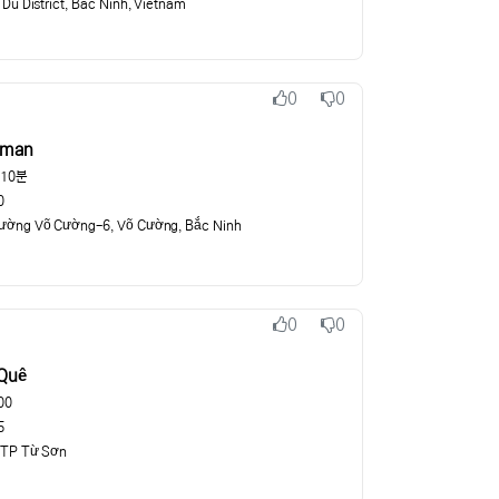
 Du District, Bac Ninh, Vietnam
or
0
0
추천
비추천
 man
시10분
0
ường Võ Cường-6, Võ Cường, Bắc Ninh
0
0
추천
비추천
Quê
00
5
, TP Từ Sơn