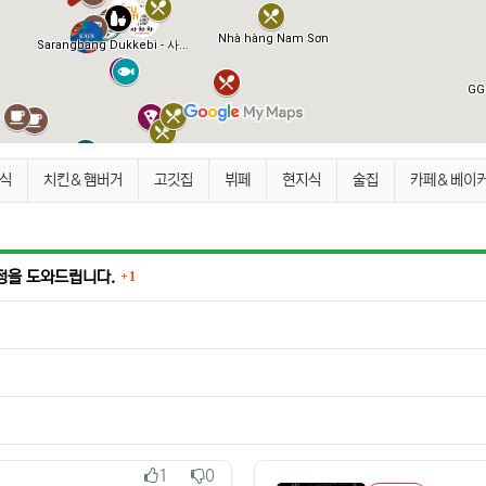
h) 분류 목록
식
치킨＆햄버거
고깃집
뷔페
현지식
술집
카페＆베이
댓글
수정을 도와드립니다.
1
1
0