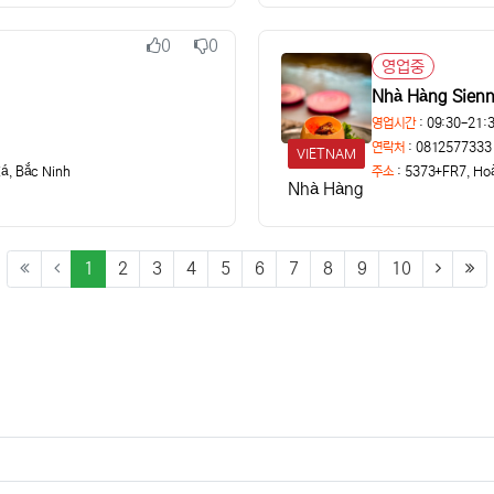
0
0
추천
비추천
영업중
상태
Nhà Hàng Sie
영업시간
: 09:30-21:
연락처
: 0812577333
VIETNAM
á, Bắc Ninh
주소
:
5373+FR7, Hoà
Nhà Hàng SiennaTeppanya
(current)
(next)
(la
1
2
3
4
5
6
7
8
9
10