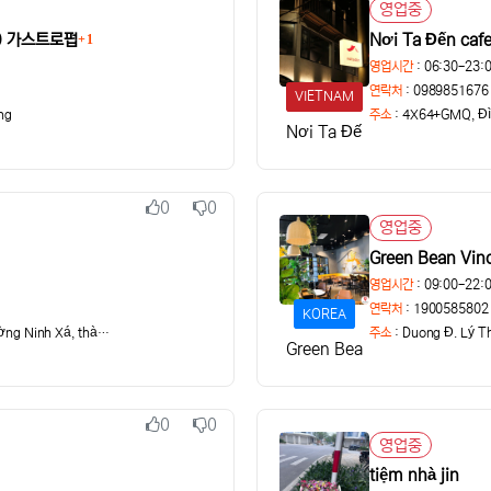
추천
비추천
영업중
상태
A) 가스트로펍
Nơi Ta Đến caf
1
영업시간
: 06:30-23:
연락처
: 0989851676
VIETNAM
ng
주소
:
4X64+GMQ, Đìn
Nơi Ta Đến
0
0
추천
비추천
영업중
상태
Green Bean Vin
영업시간
: 09:00-22:
연락처
: 1900585802
KOREA
ngõ 50, đường Huyền Quang, phường Ninh Xá, thành p
주소
:
Duong Đ. Lý Th
Green Bean
0
0
추천
비추천
영업중
상태
tiệm nhà jin