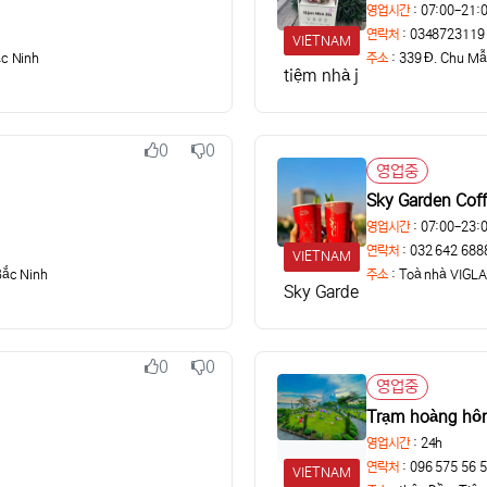
영업시간
: 07:00-21:
연락처
: 0348723119
VIETNAM
ắc Ninh
주소
:
339 Đ. Chu Mẫ
tiệm nhà jin
0
0
추천
비추천
영업중
상태
Sky Garden Cof
영업시간
: 07:00-23:
연락처
: 032 642 688
VIETNAM
Bắc Ninh
주소
:
Toà nhà VIGLAC
Sky Garden Coffee
0
0
추천
비추천
영업중
상태
Trạm hoàng hô
영업시간
: 24h
연락처
: 096 575 56 
VIETNAM