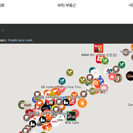
의료
숙박/부동산
식