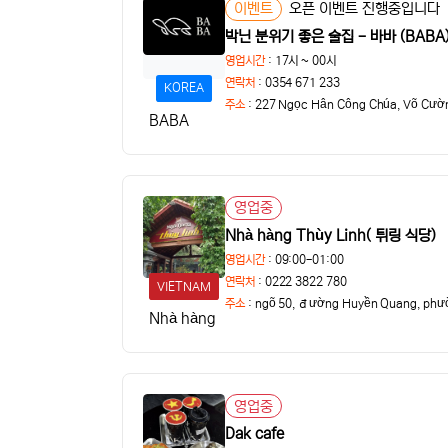
이벤트
오픈 이벤트 진행중입니다
상태
박닌 분위기 좋은 술집 - 바바 (BAB
댓글
영업시간
: 17시 ~ 00시
연락처
: 0354 671 233
KOREA
주소
:
227 Ngọc Hân Công Chúa, Võ Cườ
BABA
영업중
상태
Nhà hàng Thùy Linh( 튀링 식당)
영업시간
: 09:00-01:00
연락처
: 0222 3822 780
VIETNAM
주소
:
Nhà hàng Thùy Linh
영업중
상태
Dak cafe