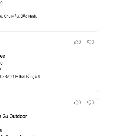
00
u, Chu Mẫu, Bắc Ninh,
0
0
추천
비추천
fee
00
8
ERA 21 lý thái tổ ngã 6
0
0
추천
비추천
n Gu Outdoor
58