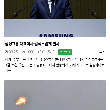
삼성그룹 대표이사 갑작스럽게 별세
등록일
조회
추천
비추천
등록자
브엉
03.25
4000
0
0
원문보기
사회
삼성그룹 대표이사 갑작스럽게 별세 한국의 기술 대기업 삼성전자는
3월 25일 오전, 그룹의 공동 대표이사 한종희가 63세의 나이로 심장마비로
사…