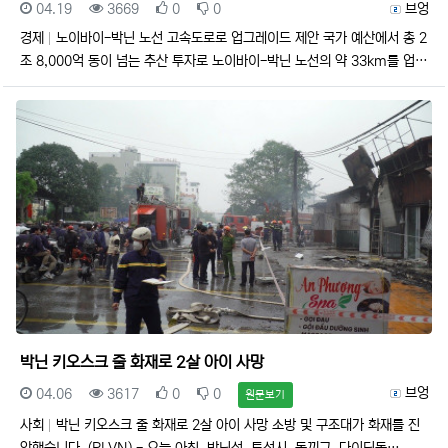
등록일
조회
추천
비추천
등록자
04.19
3669
0
0
브엉
경제
노이바이-박닌 노선 고속도로로 업그레이드 제안 국가 예산에서 총 2
조 8,000억 동이 넘는 추산 투자로 노이바이-박닌 노선의 약 33km를 업…
박닌 키오스크 줄 화재로 2살 아이 사망
등록일
조회
추천
비추천
등록자
브엉
04.06
3617
0
0
원문보기
사회
박닌 키오스크 줄 화재로 2살 아이 사망 소방 및 구조대가 화재를 진