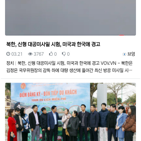
북한, 신형 대공미사일 시험, 미국과 한국에 경고
등록일
조회
추천
비추천
등록자
03.21
3767
0
0
브엉
정치
북한, 신형 대공미사일 시험, 미국과 한국에 경고 VOV.VN - 북한은
김정은 국무위원장의 감독 하에 대량 생산에 들어간 최신 방공 미사일 시…