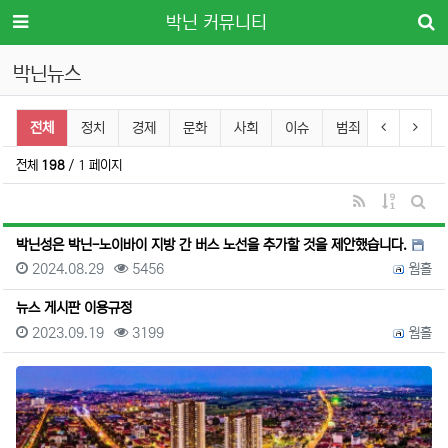
메뉴
박닌 커뮤니티
박닌뉴스
박닌뉴스 분류 목록
이전 분류
다음 
전체
정치
경제
문화
사회
이슈
범죄
IV
AI
전체
198
/ 1 페이지
RSS
게시물 정
게시판
박닌성은 박닌-노이바이 지방 간 버스 노선을 추가할 것을 제안했습니다.
등록일
조회
등록자
2024.08.29
5456
웜홀
뉴스 게시판 이용규정
등록일
조회
등록자
2023.09.19
3199
웜홀