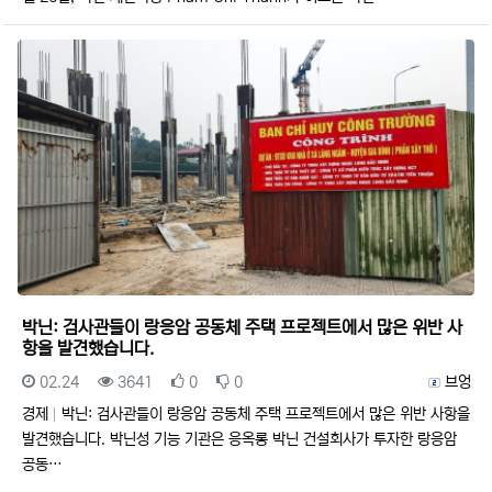
박닌: 검사관들이 랑응암 공동체 주택 프로젝트에서 많은 위반 사
항을 발견했습니다.
등록일
조회
추천
비추천
등록자
02.24
3641
0
0
브엉
경제
박닌: 검사관들이 랑응암 공동체 주택 프로젝트에서 많은 위반 사항을
발견했습니다. 박닌성 기능 기관은 응옥롱 박닌 건설회사가 투자한 랑응암
공동…