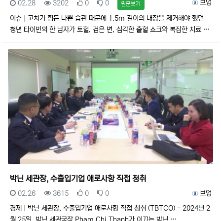
등록일
조회
추천
비추천
등록자
브엉
02.28
3202
0
0
원문보기
이슈
고치기 힘든 나쁜 습관 때문에 1.5m 길이의 내장을 제거해야 했던
청년 타이빈의 한 남자가 토혈, 검은 변, 심각한 출혈 쇼크와 복잡한 치료 …
박닌 세관장, 수출입기업 애로사항 직접 청취
등록일
조회
추천
비추천
등록자
02.26
3615
0
0
브엉
경제
박닌 세관장, 수출입기업 애로사항 직접 청취 (TBTCO) - 2024년 2
월 25일, 박닌 세관국장 Pham Chi Thanh가 이끄는 박닌 …