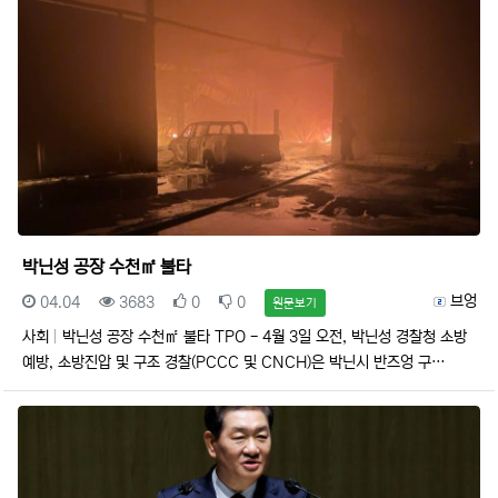
박닌성 공장 수천㎡ 불타
등록일
조회
추천
비추천
등록자
브엉
04.04
3683
0
0
원문보기
사회
박닌성 공장 수천㎡ 불타 TPO - 4월 3일 오전, 박닌성 경찰청 소방
예방, 소방진압 및 구조 경찰(PCCC 및 CNCH)은 박닌시 반즈엉 구…