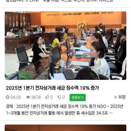
압했습니다. (PLVN) - 오늘 아침, 박닌성, 투선시, 동끼구, 다이딘동…
2025년 1분기 전자상거래 세금 징수액 19% 증가
등록일
조회
추천
비추천
등록자
브엉
04.05
3678
0
0
원문보기
경제
2025년 1분기 전자상거래 세금 징수액 19% 증가 NDO - 2025년
1~3개월 동안 전자상거래 활동 에서 발생한 총 세수입은 34.5조 …