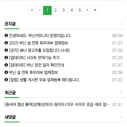
(current)
(next)
(last)
1
2
3
4
5
공지글
등록일
안녕하세요. 박닌커뮤니티 운영자입니다.
06.09
등록일
2025 박닌 설 연휴 휴무여부 업체정보
01.27
등록일
[공지] 배너 광고주를 모집합니다.(수정)
07.20
등록일
[업데이트] 사이트 번역기능 추가
07.20
등록일
[업데이트] 박닌 정전 일자 확인안내
07.07
등록일
박닌 설 연휴 휴무여부 업체정보
02.06
등록일
[알림] 생활 게시판 무료 업체등록 해드립니다.
01.22
최근글
등록일
[중국어 협상 통역]상해(상하이)·항저우/이우·쑤저우 공급·제조 업체,공장 미팅 & 전시회 한중 원어민 프리랜서 비즈니스 통역사
07.31
새댓글