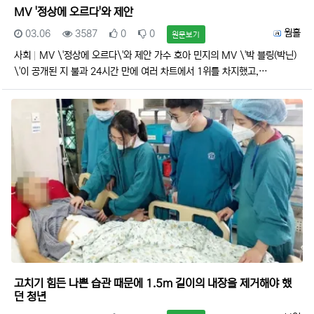
MV '정상에 오르다'와 제안
등록일
조회
추천
비추천
등록자
웜홀
03.06
3587
0
0
원문보기
사회
MV \'정상에 오르다\'와 제안 가수 호아 민지의 MV \'박 블링(박닌)
\'이 공개된 지 불과 24시간 만에 여러 차트에서 1위를 차지했고,…
고치기 힘든 나쁜 습관 때문에 1.5m 길이의 내장을 제거해야 했
던 청년