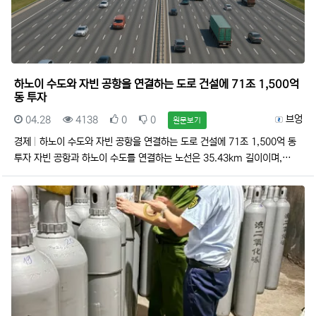
하노이 수도와 자빈 공항을 연결하는 도로 건설에 71조 1,500억
동 투자
등록일
조회
추천
비추천
등록자
브엉
04.28
4138
0
0
원문보기
경제
하노이 수도와 자빈 공항을 연결하는 도로 건설에 71조 1,500억 동
투자 자빈 공항과 하노이 수도를 연결하는 노선은 35.43km 길이이며,…