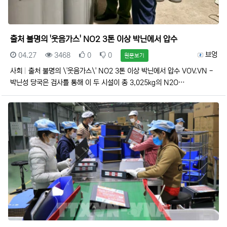
출처 불명의 '웃음가스' NO2 3톤 이상 박닌에서 압수
등록일
조회
추천
비추천
등록자
브엉
04.27
3468
0
0
원문보기
사회
출처 불명의 \'웃음가스\' NO2 3톤 이상 박닌에서 압수 VOV.VN -
박닌성 당국은 검사를 통해 이 두 시설이 총 3,025kg의 N2O…