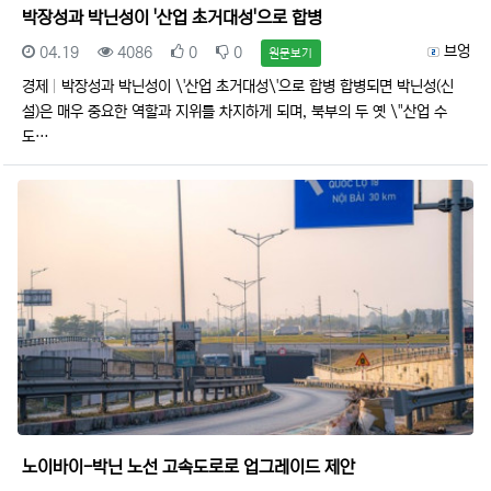
박장성과 박닌성이 '산업 초거대성'으로 합병
등록일
조회
추천
비추천
등록자
브엉
04.19
4086
0
0
원문보기
경제
박장성과 박닌성이 \'산업 초거대성\'으로 합병 합병되면 박닌성(신
설)은 매우 중요한 역할과 지위를 차지하게 되며, 북부의 두 옛 \"산업 수
도…
노이바이-박닌 노선 고속도로로 업그레이드 제안