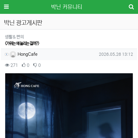
메뉴
박닌 커뮤니티
박닌 광고게시판
분류
생활＆편의
<가위는 왜 눌리는 걸까?>​
작성자 정보
작성
작성일
HongCafe
2026.05.26 13:12
컨텐츠 정보
조회
추천
비추천
271
0
0
본문