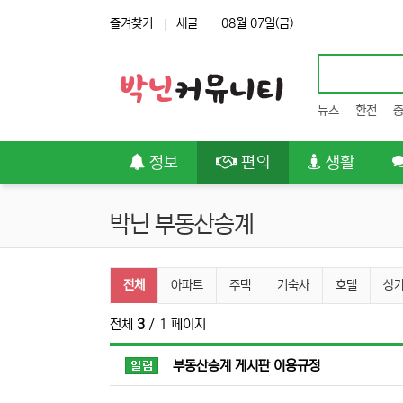
상단 네비
즐겨찾기
새글
08월 07일(금)
뉴스
환전
메인 메뉴
정보
편의
생활
박닌 부동산승계
박닌 부동산승계 분류 목록
전체
아파트
주택
기숙사
호텔
상
전체
3
/ 1 페이지
공지사항
부동산승계 게시판 이용규정