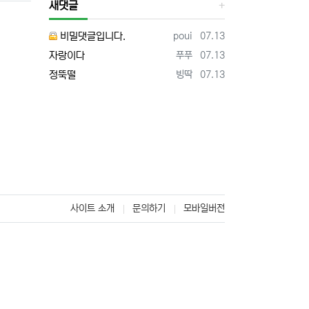
새댓글
등록자
등록일
비밀댓글입니다.
poui
07.13
등록자
등록일
자랑이다
푸푸
07.13
등록자
등록일
정뚝떨
빙딱
07.13
사이트 소개
문의하기
모바일버전