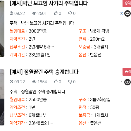
상태
[예시]박닌 보끄엉 사거리 주택입니다
승계
등록일
조회
추천
비추천
등록자
09.22
2501
0
0
주택
박닌 보끄엉 사거리 주택입니다
월임대료
: 3000만동
구조
: 방6개 각방 …
계약조건
: 2년
면적
: 200m2
납부조건
: 2년계약 6개…
보증금
: 3개월치
계약기간
: 23년9월1일
옵션
: 반옵션
상태
[예시] 정원딸린 주택 승계합니다
승계
등록일
조회
추천
비추천
등록자
09.22
1854
0
0
주택
정원딸린 주택 승계합니다
월임대료
: 2500만동
구조
: 3룸2화장실
계약조건
: 1년
면적
: 50평
납부조건
: 6개월납부
보증금
: 1개월치
계약기간
: 23년8월21…
옵션
: 풀옵션