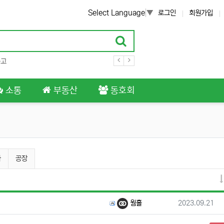
Select Language
▼
로그인
회원가입
중고
소통
부동산
동호회
가
공장
등록자
등록일
웜홀
2023.09.21