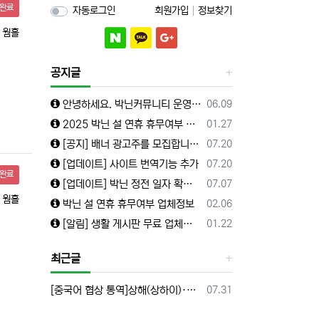
완료
자동로그인
회원가입
정보찾기
웜홀
공지글
등록일
안녕하세요. 박닌커뮤니티 운영자입니다.
06.09
등록일
2025 박닌 설 연휴 휴무여부 업체정보
01.27
등록일
[공지] 배너 광고주를 모집합니다.(수정)
07.20
등록일
[업데이트] 사이트 번역기능 추가
07.20
완료
등록일
[업데이트] 박닌 정전 일자 확인안내
07.07
웜홀
등록일
박닌 설 연휴 휴무여부 업체정보
02.06
등록일
[알림] 생활 게시판 무료 업체등록 해드립니다.
01.22
최근글
등록일
[중국어 협상 통역]상해(상하이)·항저우/이우·쑤저우 공급·제조 업체,공장 미팅 & 전시회 한중 원어민 프리랜서 비즈니스 통역사
07.31