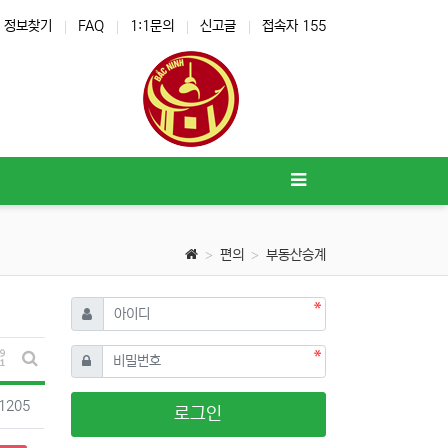
정보찾기
FAQ
1:1문의
신고글
접속자 155
편의
부동산승계
필수
아이디
필수
비밀번호
게시물 정렬
게시판 검색
조회
1205
로그인