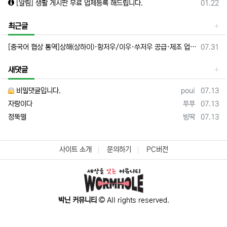
등록일
[알림] 생활 게시판 무료 업체등록 해드립니다.
01.22
최근글
등록일
[중국어 협상 통역]상해(상하이)·항저우/이우·쑤저우 공급·제조 업체,공장 미팅 & 전시회 한중 원어민 프리랜서 비즈니스 통역사
07.31
새댓글
등록자
등록일
비밀댓글입니다.
poui
07.13
등록자
등록일
자랑이다
푸푸
07.13
등록자
등록일
정뚝떨
빙딱
07.13
사이트 소개
문의하기
PC버전
박닌 커뮤니티
All rights reserved.