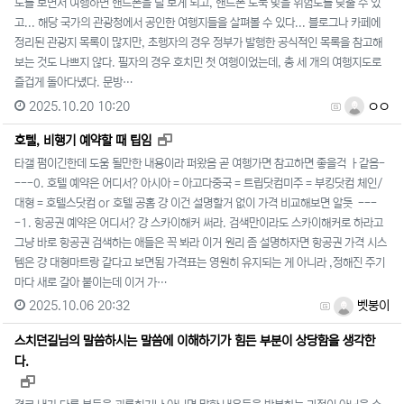
도를 보면서 여행하면 핸드폰을 덜 보게 되고, 핸드폰 도둑 맞을 위험도를 낮출 수 있
고... 해당 국가의 관광청에서 공인한 여행지들을 살펴볼 수 있다... 블로그나 카페에
정리된 관광지 목록이 많지만, 초행자의 경우 정부가 발행한 공식적인 목록을 참고해
보는 것도 나쁘지 않다. 필자의 경우 호치민 첫 여행이었는데, 총 세 개의 여행지도로
즐겁게 돌아다녔다. 문방…
2025.10.20 10:20
ㅇㅇ
새창으로 보기
호텔, 비행기 예약할 때 팁임
타갤 펌이긴한데 도움 될만한 내용이라 퍼왔음 곧 여행가면 참고하면 좋을걱 ㅏ같음-
---0. 호텔 예약은 어디서? 아시아 = 아고다중국 = 트립닷컴미주 = 부킹닷컴 체인/
대형 = 호텔스닷컴 or 호텔 공홈 걍 이건 설명할거 없이 가격 비교해보면 알듯 ---
-1. 항공권 예약은 어디서? 걍 스카이해커 써라. 검색만이라도 스카이해커로 하라고
그냥 바로 항공권 검색하는 애들은 꼭 봐라 이거 원리 좀 설명하자면 항공권 가격 시스
템은 걍 대형마트랑 같다고 보면됨 가격표는 영원히 유지되는 게 아니라 ,정해진 주기
마다 새로 갈아 붙이는데 이거 가…
2025.10.06 20:32
벳붕이
스치던길님의 말씀하시는 말씀에 이해하기가 힘든 부분이 상당함을 생각한
다.
새창으로 보기