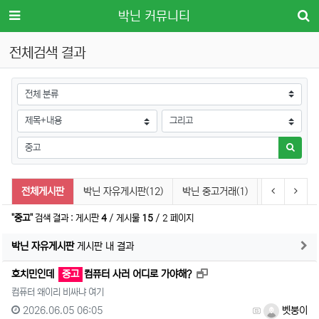
메뉴
박닌 커뮤니티
전체검색 결과
그룹
검색조건
검색방법
검색어
검색하
검색 게시판 목록
이전 게시
다음
전체게시판
박닌 자유게시판(12)
박닌 중고거래(1)
박닌 생활/편의
"중고"
검색 결과 : 게시판
4
/ 게시물
15
/ 2 페이지
게
박닌 자유게시판
게시판 내 결과
새창으로 보기
호치민인데
중고
컴퓨터 사러 어디로 가야해?
컴퓨터 왜이리 비싸냐 여기
2026.06.05 06:05
벳붕이