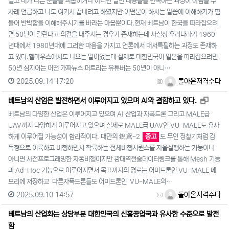
결코 내가 다른 분들을 괴롭히거나 아니면 말한 내용들을 반복하는 과정이 아님을 수
차례 언급하고 나도 여기서 끝내려고 하였지만 어떤분이 하시는 말씀에 이해하기가 힘
들어 반박함을 이해해주시기를 바라는 마음뿐이다.현재 베트남이 한국을 따라잡으려
면 50년이 걸린다고 의견을 내주시는 경우가 존재하는데 사실상 우리나라가 1960
년대에서 1980년대에 그러한 마음을 가지고 언론에서 대서특필하는 과정도 존재하
고 있다.헬마우스에서도 나오는 말이었는데 실제로 대한민국이 일본을 따라잡으려면
50년 심지어는 어떤 가짜뉴스 퍼트리는 유튜버는 50년이 아니…
2025.09.14 17:20
돌아온저격수다
새창으
베트남의 산업은 발전하면서 이루어지고 있으며 AI와 결합하고 있다.
베트남의 다양한 산업은 이루어지고 있으며 AI 산업과 자폭드론 그리고 MALE급
UAV까지 다양하게 이루어지고 있으며 실제로 MALE급 UAV인 VU-MALE도 유사
하게 이루어질 가능성이 합리적이다. 대만의 銳鳶-2
중고
도 무인 정찰기처럼 감
독형으로 이륙하고 비행하면서 착륙하는 전체비행시퀸스를 자율실행하는 기능이나
아니면 사전프로그래밍한 자동비행이지만 광대역전술데이터링크를 통해 Mesh 기능
과 Ad-Hoc 기능으로 이루어지면서 목표까지의 경로는 어미드론인 VU-MALE 메
모리에 저장하고 다른자폭드론들도 어미드론인 VU-MALE의…
2025.09.10 14:57
돌아온저격수다
베트남의 산업화는 상당부분 대한민국의 신흥공업국과 유사한 수준으로 발전
함