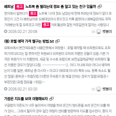
새창으로 
베트남
중고
노트북 좀 팔라는데 정보 좀 알고 있는 친구 있을까
현지에서 일하다가
중고
노트북 10대 정도 남았는데 판매 하려는데 정보가 없다 쪼
똣인가 그건 다 베트남어로 도배대있어서 못쓰것고 카톡 옵챗이나 페북같은데도 뒤적
거려봤는데 잘 모르겠고 이런
중고
거래 활성화 잘된 커뮤같은데 잘아는 사람있냐
2026.02.21 20:08
벳붕이
새창으로 보기
(펌) 호텔 예약 가격 떨구는 방법.txt
유튜브에서 본건데유용한 내용인듯해서 퍼왔음1. 호텔 예약할 때 비회원으로도 조회
하기어디라고는 말 못하지만 회원보다 비회원이 오히려 저렴한 곳들이 있음.기본 가
격은 회원가가 더 저렴한데, 세금 및 수수료 포함으로 보면실결제금액은 비회원이 훨
씬 저렴한 경우가 많았다고함. -------------2. 어디 가냐에 따라 어디서 예약하
는지 다름 일본, 베트남 등 아시아 = 아고다 (애초에 아시아 특화 ota. 등록 숙소도 훨
씬 많음) 중화권 = 트립닷컴 (다른덴 주숙등기 등 해결 안되는 경우가 많음)유럽권 =
부킹닷컴 (유럽 점유율 1위임)…
2026.02.21 02:20
벳붕이
새창으로 보기
가끔은 지도를 보며 여행해보자
구글맵의 의존도가 너무 높아져서 여행을 하러 온건지 핸드폰을 보러 온건지 모를 때
가 있다... 그래서 필자의 경우 일단 여행자 센터를 방문하여 지도를 입수한다. 종이 지