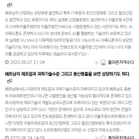
새창으로 보기
베트남의 산업화는 상당부분 발전하고 특히 IT부문과 조선산업부문 그리고 철강산업
도 발전하고 있는 부문이기도 하다.실제로 산업용로봇도 생산하거나 자율주행 4단계
의 스마트자율주행차와 자율주행전기버스도 시범운영하고 있는 사안이기도 하다. AI
자폭드론도 존재하고 EO/IR 센서에 온보드 AI를 통합하는 기술까지 보유하고 있으
며 실제로 VU MALE 다목적장거리무인항공기와 10km의 AI 자폭드론까지 상당한
기술이기도 하다.이미 미국에다가는 빈패스트의 자율주행 2단계의 VF8/VF9 자동
차를 공급하고 있으며 차후에는 테슬라와 유사한 FSD…
2025.09.07 21:34
돌아온저격수다
베트남의 제조업과 과학기술수준 그리고 중산층들을 보면 상당하기도 하다.
새창으로 보기
베트남에서도 다양하게 제조업과 과학기술수준이 이루어지고 있으며 베트남도 충분
히 터보제트엔진이나 아니면 디젤엔진을 생산할 가능성이 합리적으로 존재하고 있으
며 타당하게 제조기술이 개발도상국수준으로 이루어지고 있는 부문이기도 하다.다만
인구가 상당하고 아직 SoC 기반이 존재하지 않으며 고속도로도 아직 완전히 연결이
이루어지지 않고 있으며 반도체공장도 존재하지 않고 있다.자율주행소프트웨어나 아
니면 다양한 자동차제조업과 조선산업부문 그리고 철강산업부문도 특수강생산이 아
직 이루어지지 않고 있다.소프트웨어산업도 아직은 AI 산업과 아웃소싱과정…
2025.08.24 14:58
돌아온저격수다