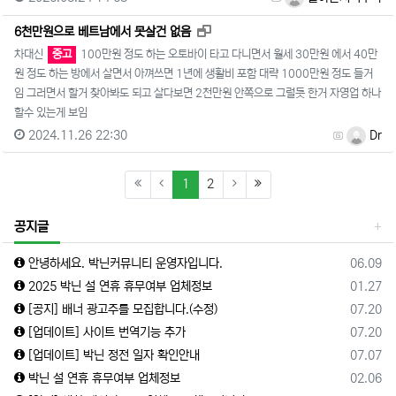
새창으로 보기
6천만원으로 베트남에서 못살건 없음
차대신
중고
100만원 정도 하는 오토바이 타고 다니면서 월세 30만원 에서 40만
원 정도 하는 방에서 살면서 아껴쓰면 1년에 생활비 포함 대략 1000만원 정도 들거
임 그러면서 할거 찾아봐도 되고 살다보면 2천만원 안쪽으로 그럴듯 한거 자영업 하나
할수 있는게 보임
2024.11.26 22:30
Dr
(current)
(last)
1
2
공지글
등록일
안녕하세요. 박닌커뮤니티 운영자입니다.
06.09
등록일
2025 박닌 설 연휴 휴무여부 업체정보
01.27
등록일
[공지] 배너 광고주를 모집합니다.(수정)
07.20
등록일
[업데이트] 사이트 번역기능 추가
07.20
등록일
[업데이트] 박닌 정전 일자 확인안내
07.07
등록일
박닌 설 연휴 휴무여부 업체정보
02.06