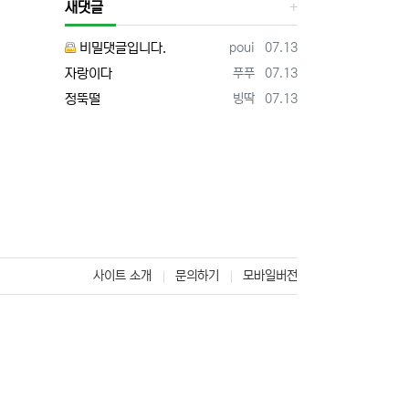
새댓글
등록자
등록일
비밀댓글입니다.
poui
07.13
등록자
등록일
자랑이다
푸푸
07.13
등록자
등록일
정뚝떨
빙딱
07.13
사이트 소개
문의하기
모바일버전