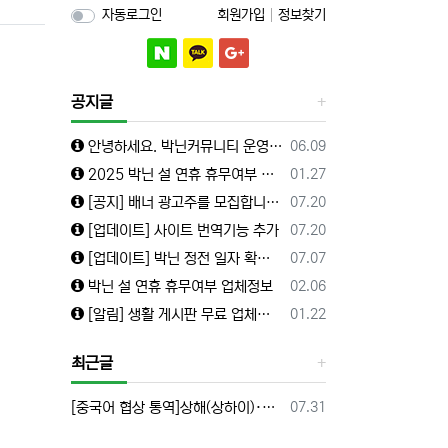
자동로그인
회원가입
정보찾기
공지글
등록일
안녕하세요. 박닌커뮤니티 운영자입니다.
06.09
등록일
2025 박닌 설 연휴 휴무여부 업체정보
01.27
등록일
[공지] 배너 광고주를 모집합니다.(수정)
07.20
등록일
[업데이트] 사이트 번역기능 추가
07.20
등록일
[업데이트] 박닌 정전 일자 확인안내
07.07
등록일
박닌 설 연휴 휴무여부 업체정보
02.06
등록일
[알림] 생활 게시판 무료 업체등록 해드립니다.
01.22
최근글
등록일
[중국어 협상 통역]상해(상하이)·항저우/이우·쑤저우 공급·제조 업체,공장 미팅 & 전시회 한중 원어민 프리랜서 비즈니스 통역사
07.31