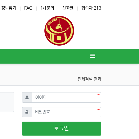
정보찾기
FAQ
1:1문의
신고글
접속자 213
전체검색 결과
필수
아이디
필수
비밀번호
로그인