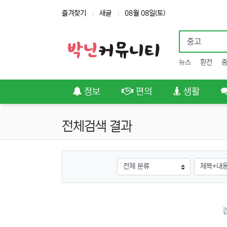
상단 네비
즐겨찾기
새글
08월 08일(토)
뉴스
환전
메인 메뉴
정보
편의
생활
전체검색 결과
그룹
검색조건