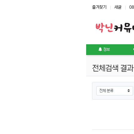
상단 네비
즐겨찾기
새글
08
메인 메뉴
정보
전체검색 결과
그룹