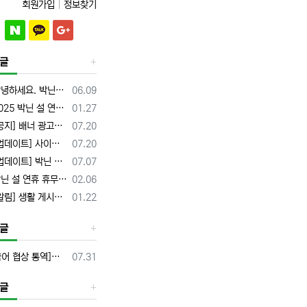
회원가입
정보찾기
글
등록일
세요. 박닌커뮤니티 운영자입니다.
06.09
등록일
5 박닌 설 연휴 휴무여부 업체정보
01.27
등록일
] 배너 광고주를 모집합니다.(수정)
07.20
등록일
이트] 사이트 번역기능 추가
07.20
등록일
이트] 박닌 정전 일자 확인안내
07.07
등록일
 설 연휴 휴무여부 업체정보
02.06
등록일
 생활 게시판 무료 업체등록 해드립니다.
01.22
글
등록일
[중국어 협상 통역]상해(상하이)·항저우/이우·쑤저우 공급·제조 업체,공장 미팅 & 전시회 한중 원어민 프리랜서 비즈니스 통역사
07.31
글