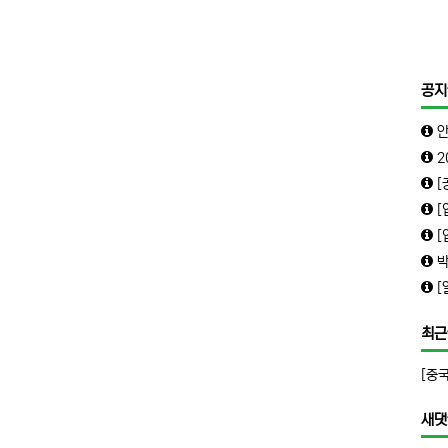
공지
안녕하
202
[공지
[업데
[업데
박닌
[알림]
최근
새댓