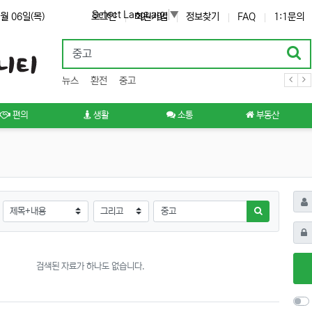
Select Language
▼
월 06일(목)
로그인
회원가입
정보찾기
FAQ
1:1문의
뉴스
환전
중고
편의
생활
소통
부동산
아이
검색조건
검색방법
검색어
검색하기
비밀
검색된 자료가 하나도 없습니다.