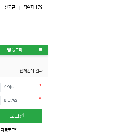
신고글
접속자 179
동호회
전체검색 결과
필수
디
필수
번호
로그인
자동로그인